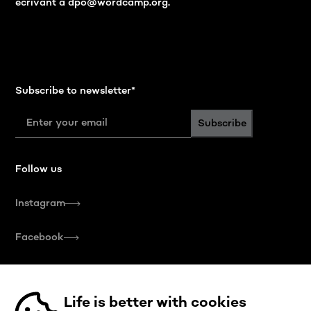
écrivant à dpo@wordcamp.org.
Subscribe to newsletter
*
Subscribe
Follow us
Instagram
Facebook
Contact us
Life is better with cookies
olivier@wewantyou.agency